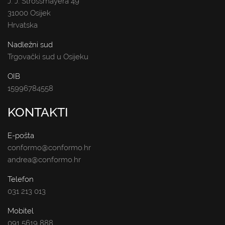
J. J. Strossmayera 49
31000 Osijek
Hrvatska
Nadležni sud
Trgovački sud u Osijeku
OIB
15996784558
KONTAKTI
E-pošta
conformo@conformo.hr
andrea@conformo.hr
Telefon
031 213 013
Mobitel
091 5619 888