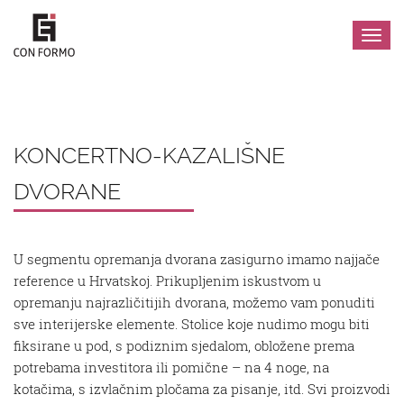
Izbor
KONCERTNO-KAZALIŠNE
DVORANE
U segmentu opremanja dvorana zasigurno imamo najjače
reference u Hrvatskoj. Prikupljenim iskustvom u
opremanju najrazličitijih dvorana, možemo vam ponuditi
sve interijerske elemente. Stolice koje nudimo mogu biti
fiksirane u pod, s podiznim sjedalom, obložene prema
potrebama investitora ili pomične – na 4 noge, na
kotačima, s izvlačnim pločama za pisanje, itd. Svi proizvodi