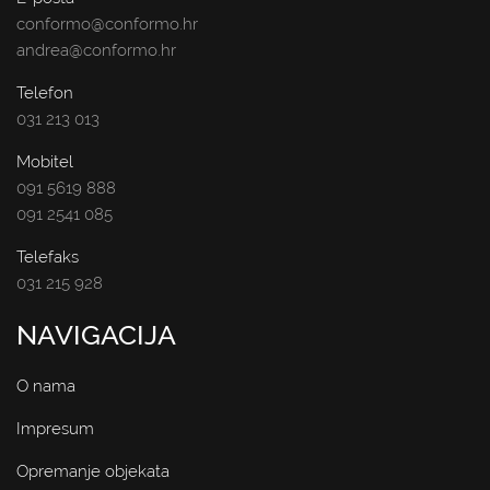
conformo@conformo.hr
andrea@conformo.hr
Telefon
031 213 013
Mobitel
091 5619 888
091 2541 085
Telefaks
031 215 928
NAVIGACIJA
O nama
Impresum
Opremanje objekata