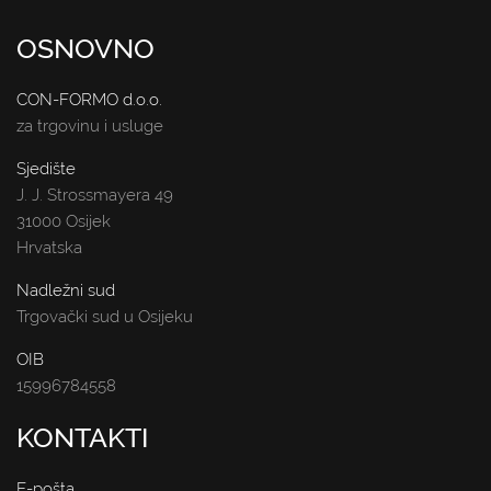
OSNOVNO
CON-FORMO d.o.o.
za trgovinu i usluge
Sjedište
J. J. Strossmayera 49
31000 Osijek
Hrvatska
Nadležni sud
Trgovački sud u Osijeku
OIB
15996784558
KONTAKTI
E-pošta