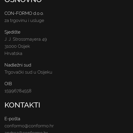
CON-FORMO d.o.o.
za trgovinu i usluge
Sjedište
J. J. Strossmayera 49
31000 Osijek
Hrvatska
Nadležni sud
Trgovački sud u Osijeku
OIB
15996784558
KONTAKTI
E-pošta
conformo@conformo.hr