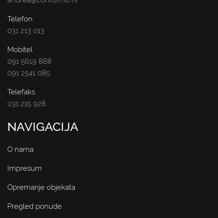
andrea@conformo.hr
Telefon
031 213 013
Mobitel
091 5619 888
091 2541 085
Telefaks
031 215 928
NAVIGACIJA
O nama
Impresum
Opremanje objekata
Pregled ponude